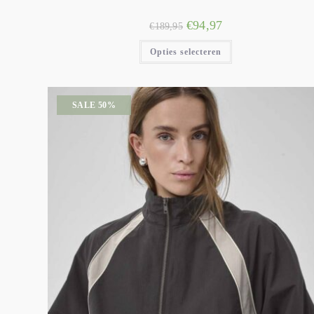
€
94,97
€
189,95
Opties selecteren
SALE 50%