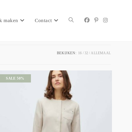
k maken
Contact
BEKIJKEN:
16
32
ALLEMAAL
SALE 50%