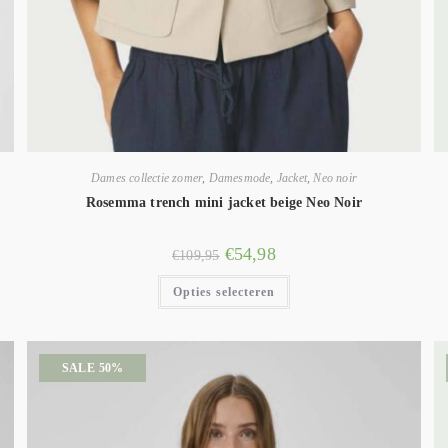
Dames collectie zomer
,
Damesmode
,
Jacket
,
Neo noir
Rosemma trench mini jacket beige Neo Noir
€
54,98
€
109,95
Opties selecteren
SALE 50%