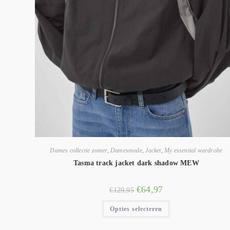
Dames collectie zomer
,
Damesmode
,
Jacket
,
My essential wardrobe
Tasma track jacket dark shadow MEW
€
64,97
€
129,95
Opties selecteren