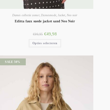
Dames collectie zomer
,
Damesmode
,
Jacket
,
Neo noir
Editta faux suede jacket sand Neo Noir
€
49,98
€
99,95
Opties selecteren
SALE 50%