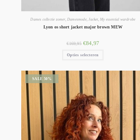
Dames collectie zomer
,
Damesmode
,
Jacket
,
My essential wardrobe
Lyon os short jacket major brown MEW
€
84,97
€
169,95
Opties selecteren
SALE 50%