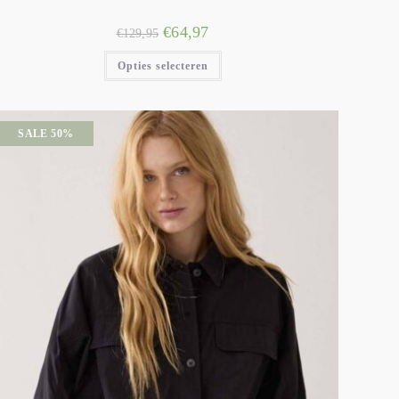
€
64,97
€
129,95
Opties selecteren
SALE 50%