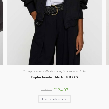
10 Days
,
Dames collectie zomer
,
Damesmode
,
Jacket
Poplin bomber black 10 DAYS
€
124,97
€
249,95
Opties selecteren