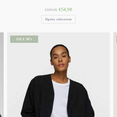
€
54,98
€
109,95
Opties selecteren
SALE 50%