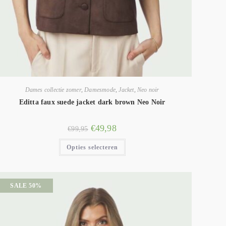
Dames collectie zomer
,
Damesmode
,
Jacket
,
Neo noir
Editta faux suede jacket dark brown Neo Noir
€
49,98
€
99,95
Opties selecteren
SALE 50%