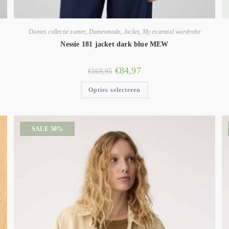
Dames collectie zomer
,
Damesmode
,
Jacket
,
My essential wardrobe
Nessie 181 jacket dark blue MEW
€
84,97
€
169,95
Opties selecteren
SALE 50%