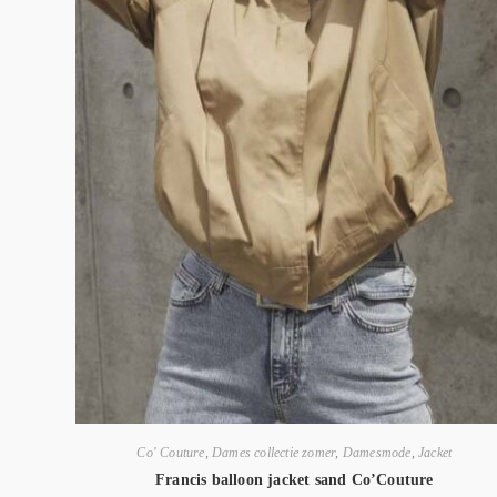
Co' Couture
,
Dames collectie zomer
,
Damesmode
,
Jacket
Francis balloon jacket sand Co’Couture