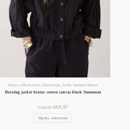
Dames collectie zomer
,
Damesmode
,
Jacket
,
Summum Woman
Batwing jacket breezy cotton canvas black Summum
€
69,97
€
139,95
Opties selecteren