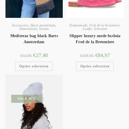
Accessoires
,
Barts amsterdam
,
Damesmode
,
Fred de la bretoniere
,
Damesmode
,
Tassen
Loafer
,
Schoenen
Mediteraz bag black Barts
Slipper luxury suede fuchsia
Amsterdam
Fred de la Bretoniere
€
27,48
€
84,97
€
54,95
€
169,95
Opties selecteren
Opties selecteren
SALE 50%