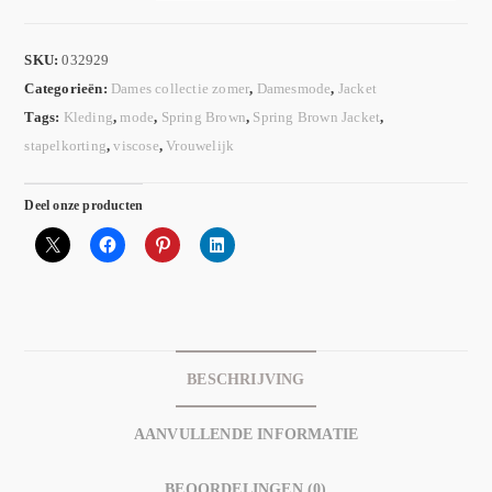
SKU:
032929
Categorieën:
Dames collectie zomer
,
Damesmode
,
Jacket
Tags:
Kleding
,
mode
,
Spring Brown
,
Spring Brown Jacket
,
stapelkorting
,
viscose
,
Vrouwelijk
Deel onze producten
BESCHRIJVING
AANVULLENDE INFORMATIE
BEOORDELINGEN (0)