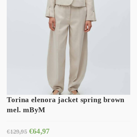
Torina elenora jacket spring brown
mel. mByM
€
64,97
€
129,95