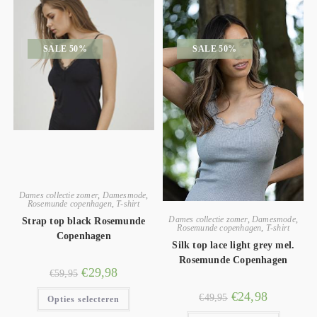
SALE 50%
SALE 50%
Dames collectie zomer
,
Damesmode
,
Rosemunde copenhagen
,
T-shirt
Dames collectie zomer
,
Damesmode
,
Strap top black Rosemunde
Rosemunde copenhagen
,
T-shirt
Copenhagen
Silk top lace light grey mel.
Rosemunde Copenhagen
€
29,98
€
59,95
€
24,98
€
49,95
Opties selecteren