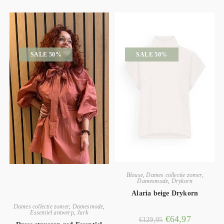
SALE 50%
SALE 50%
Blouse
,
Dames collectie zomer
,
Damesmode
,
Drykorn
Alaria beige Drykorn
Dames collectie zomer
,
Damesmode
,
Essentiel antwerp
,
Jurk
€
64,97
€
129,95