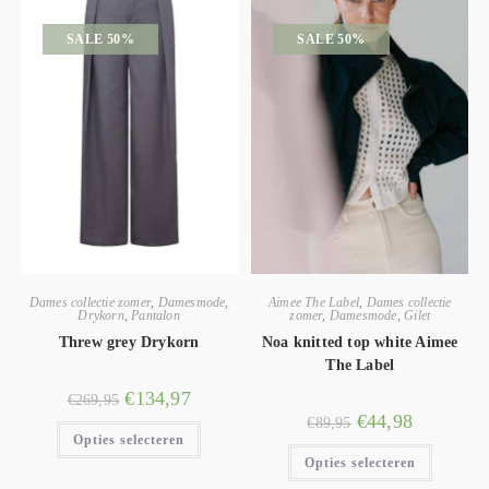
SALE 50%
SALE 50%
Dames collectie zomer
,
Damesmode
,
Aimee The Label
,
Dames collectie
Drykorn
,
Pantalon
zomer
,
Damesmode
,
Gilet
Threw grey Drykorn
Noa knitted top white Aimee
The Label
€
134,97
€
269,95
€
44,98
€
89,95
Opties selecteren
Opties selecteren