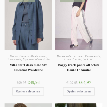
Blouse
,
Dames collectie winter
,
Dames collectie zomer
,
Damesmode
,
Damesmode
,
My essential wardrobe
Haute l'amitie
,
Pantalon
Vitta shirt dark slate My
Baggy track pants off white
Essential Wardrobe
Haute L’ Amitie
€
49,98
€
64,97
€
99,95
€
129,95
Opties selecteren
Opties selecteren