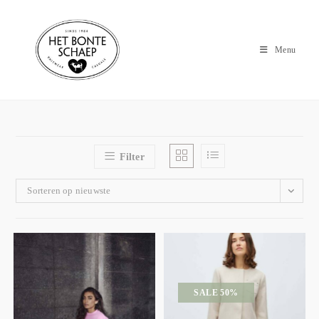
Menu
Filter
Sorteren op nieuwste
SALE 50%