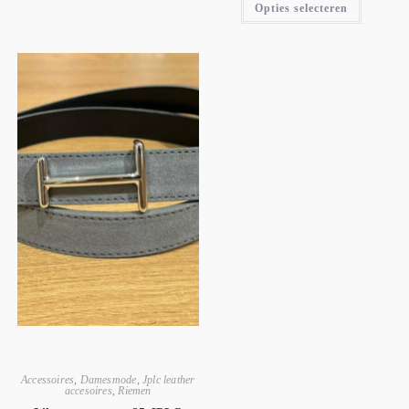
Opties selecteren
Accessoires
,
Damesmode
,
Jplc leather
accesoires
,
Riemen