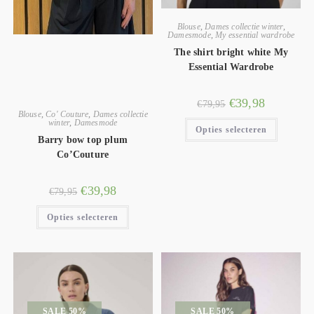
Blouse
,
Dames collectie winter
,
Damesmode
,
My essential wardrobe
The shirt bright white My
Essential Wardrobe
€
39,98
€
79,95
Blouse
,
Co' Couture
,
Dames collectie
winter
,
Damesmode
Opties selecteren
Barry bow top plum
Co’Couture
€
39,98
€
79,95
Opties selecteren
SALE 50%
SALE 50%