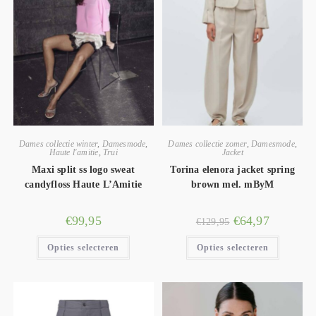
Dames collectie winter
,
Damesmode
,
Dames collectie zomer
,
Damesmode
,
Haute l'amitie
,
Trui
Jacket
Maxi split ss logo sweat
Torina elenora jacket spring
candyfloss Haute L’Amitie
brown mel. mByM
€
99,95
€
64,97
€
129,95
Opties selecteren
Opties selecteren