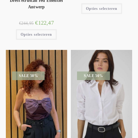
Dress etruscan red Essentiel
Antwerp
Opties selecteren
€
122,47
€
244,95
Opties selecteren
SALE 50%
SALE 50%