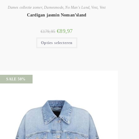
Dames collectie zomer
,
Damesmode
,
No Man's Land
,
Vest
,
Vest
Cardigan jasmin Noman’sland
€
89,97
€
179,95
Opties selecteren
SALE 50%