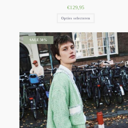
€
129,95
Opties selecteren
SALE 50%