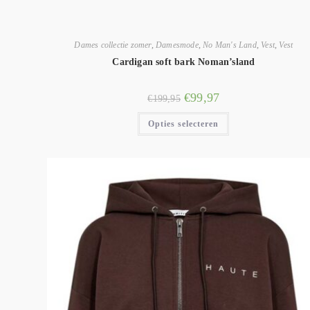
Dames collectie zomer
,
Damesmode
,
No Man's Land
,
Vest
,
Vest
Cardigan soft bark Noman’sland
€
99,97
€
199,95
Opties selecteren