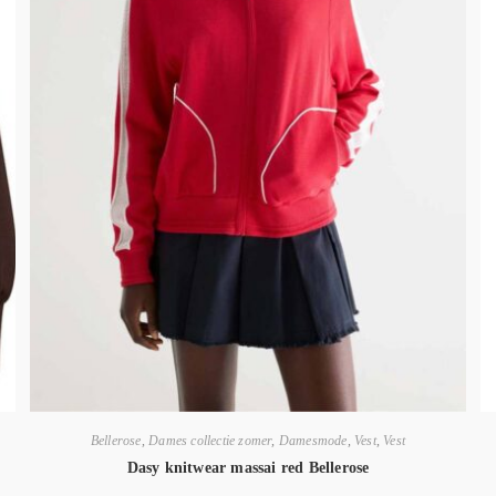
Bellerose
,
Dames collectie zomer
,
Damesmode
,
Vest
,
Vest
Dasy knitwear massai red Bellerose