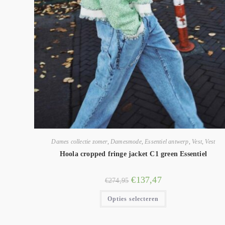
Dames collectie zomer
,
Damesmode
,
Essentiel antwerp
,
Vest
,
Vest
Hoola cropped fringe jacket C1 green Essentiel
€
137,47
€
274,95
Opties selecteren