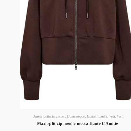
Dames collectie zomer
,
Damesmode
,
Haute l'amitie
,
Vest
,
Vest
Maxi split zip hoodie mocca Haute L’Amitie