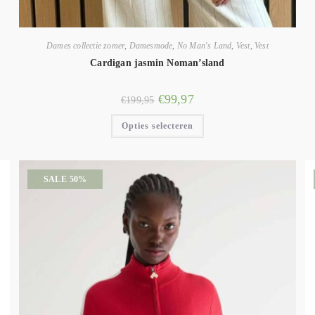
Dames collectie zomer
,
Damesmode
,
No Man's Land
,
Vest
,
Vest
Cardigan jasmin Noman’sland
€
99,97
€
199,95
Opties selecteren
SALE 50%