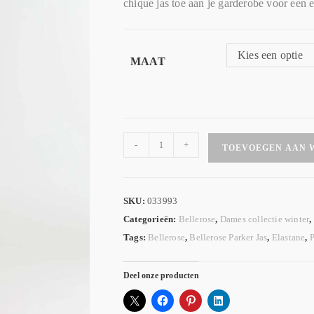
chique jas toe aan je garderobe voor een e
Kies een optie
MAAT
-
+
TOEVOEGEN AAN 
SKU:
033993
Categorieën:
Bellerose
,
Dames collectie winter
,
Tags:
Bellerose
,
Bellerose Parker Jas
,
Elastane
,
P
Deel onze producten