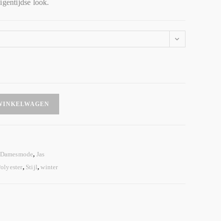
igentijdse look.
WINKELWAGEN
Damesmode
,
Jas
olyester
,
Stijl
,
winter