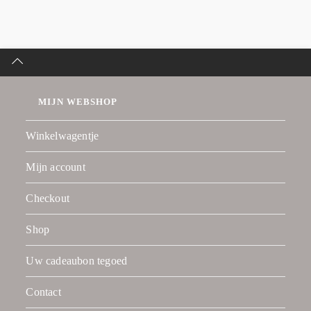
MIJN WEBSHOP
Winkelwagentje
Mijn account
Checkout
Shop
Uw cadeaubon tegoed
Contact