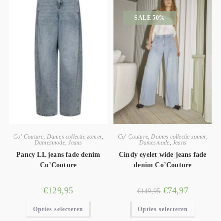
SALE 50%
Co' Couture
,
Dames collectie zomer
,
Co' Couture
,
Dames collectie zomer
,
Damesmode
,
Jeans
Damesmode
,
Jeans
Pancy LL jeans fade denim
Cindy eyelet wide jeans fade
Co’Couture
denim Co’Couture
€
129,95
€
74,97
€
149,95
Opties selecteren
Opties selecteren