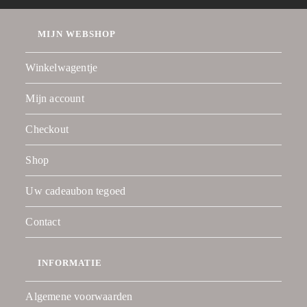
MIJN WEBSHOP
Winkelwagentje
Mijn account
Checkout
Shop
Uw cadeaubon tegoed
Contact
INFORMATIE
Algemene voorwaarden