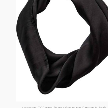
Accessoires
,
Co' Couture
,
Dames collectie winter
,
Damesmode
,
Sjaals