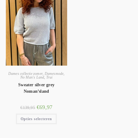
Dames collectie zomer
,
Damesmode
,
No Man's Land
,
Trui
Sweater silver grey
Noman’sland
€
69,97
€
139,95
Opties selecteren