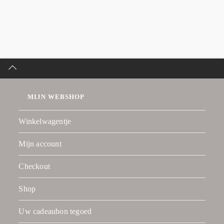
MIJN WEBSHOP
Winkelwagentje
Mijn account
Checkout
Shop
Uw cadeaubon tegoed