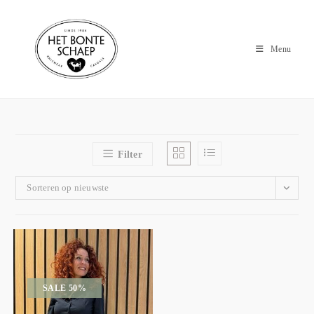
Menu
Filter
Sorteren op nieuwste
SALE 50%