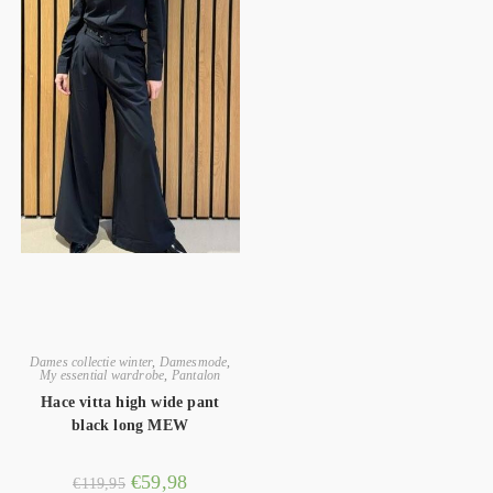
Dames collectie winter
,
Damesmode
,
My essential wardrobe
,
Pantalon
Hace vitta high wide pant
black long MEW
€
59,98
€
119,95