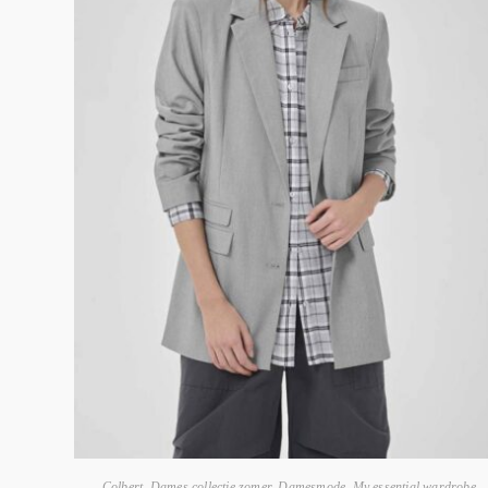
Colbert
,
Dames collectie zomer
,
Damesmode
,
My essential wardrobe