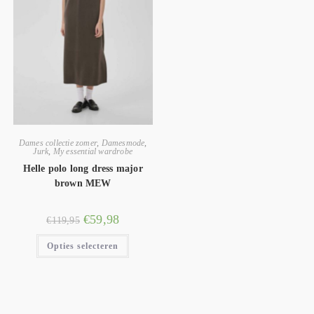
Dames collectie zomer
,
Damesmode
,
Jurk
,
My essential wardrobe
Helle polo long dress major
brown MEW
€
59,98
€
119,95
Opties selecteren