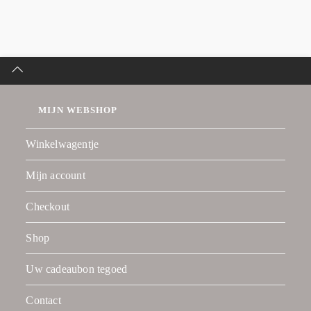
MIJN WEBSHOP
Winkelwagentje
Mijn account
Checkout
Shop
Uw cadeaubon tegoed
Contact