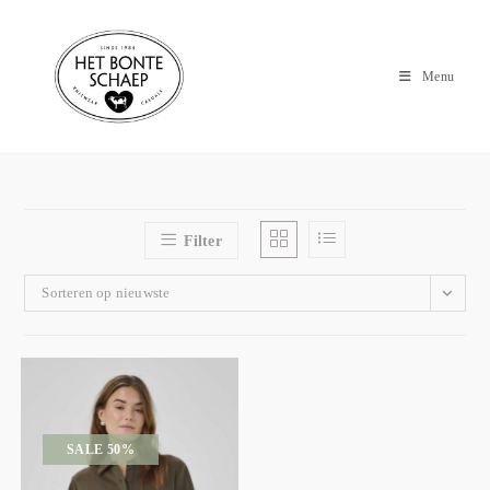
Menu
Filter
Sorteren op nieuwste
SALE 50%