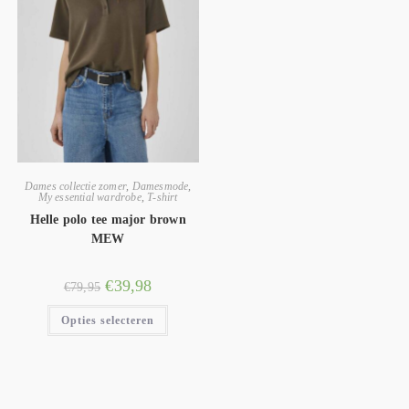
Dames collectie zomer
,
Damesmode
,
My essential wardrobe
,
T-shirt
Helle polo tee major brown
MEW
€
39,98
€
79,95
Opties selecteren