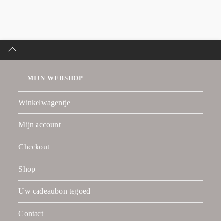
MIJN WEBSHOP
Winkelwagentje
Mijn account
Checkout
Shop
Uw cadeaubon tegoed
Contact