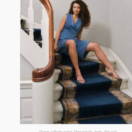
Dames collectie zomer
,
Damesmode
,
Jeans
,
Neo noir