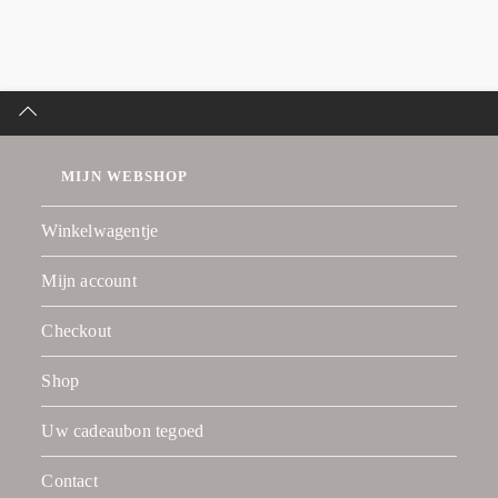
MIJN WEBSHOP
Winkelwagentje
Mijn account
Checkout
Shop
Uw cadeaubon tegoed
Contact