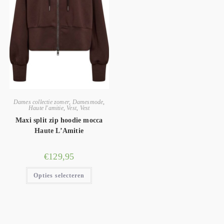
Dames collectie zomer
,
Damesmode
,
Haute l'amitie
,
Vest
,
Vest
Maxi split zip hoodie mocca
Haute L’Amitie
€
129,95
Opties selecteren