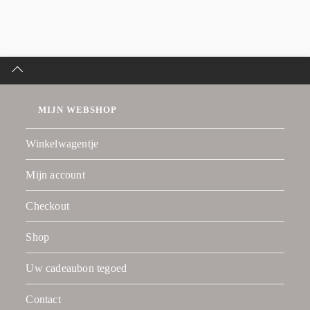
MIJN WEBSHOP
Winkelwagentje
Mijn account
Checkout
Shop
Uw cadeaubon tegoed
Contact