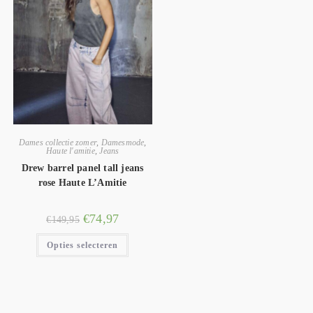
Dames collectie zomer
,
Damesmode
,
Haute l'amitie
,
Jeans
Drew barrel panel tall jeans
rose Haute L’Amitie
€
74,97
€
149,95
Opties selecteren