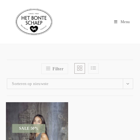
Menu
Filter
Sorteren op nieuwste
SALE 50%