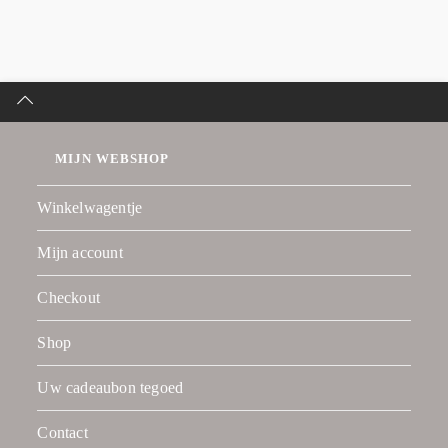
MIJN WEBSHOP
Winkelwagentje
Mijn account
Checkout
Shop
Uw cadeaubon tegoed
Contact