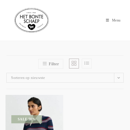
Menu
Filter
Sorteren op nieuwste
SALE 50%