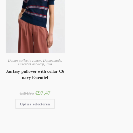
Dames collectie zomer
,
Damesmode
,
Essentiel antwerp
,
Trui
Jantasy pullover with collar C6
navy Essentiel
€
97,47
€
194,95
Opties selecteren