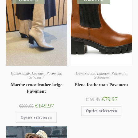
Damesmode
,
Laarzen
,
Pavement
,
Damesmode
,
Laarzen
,
Pavement
,
Schoenen
Schoenen
Marthe croco leather beige
Elena leather tan Pavement
Pavement
€
79,97
€
159,95
€
149,97
€
299,95
Opties selecteren
Opties selecteren