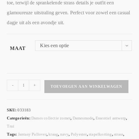
toe, terwijl de sprankelende strass details je outfit een
glamoureuze uitstraling geven. Perfect voor zowel een casual
dagje uit als een avondje uit.
Kies een optie
MAAT
-
+
TOEVOEGEN AAN WINKELWAGEN
SKU:
033183
Categorieën:
Dames collectie zomer
,
Damesmode
,
Essentiel antwerp
,
Trui
Tags:
Jantasy Pullover
,
kraag
,
navy
,
Polyester
,
stapelkorting
,
strass
,