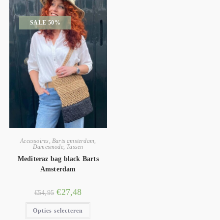
SALE 50%
Accessoires
,
Barts amsterdam
,
Damesmode
,
Tassen
Mediteraz bag black Barts
Amsterdam
€
27,48
€
54,95
Opties selecteren