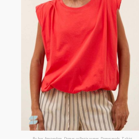
By-bar Amsterdam
,
Dames collectie zomer
,
Damesmode
,
T-shirt