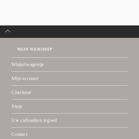
MIJN WEBSHOP
Winkelwagentje
Mijn account
Checkout
Shop
Uw cadeaubon tegoed
Contact