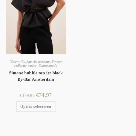
Blouse
,
By-bar Amsterdam
,
Dames
collectie winter
,
Damesmode
Simone bubble top jet black
By-Bar Amsterdam
€
74,97
€
149,95
Opties selecteren