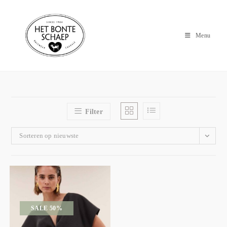
Menu
Filter
Sorteren op nieuwste
SALE 50%