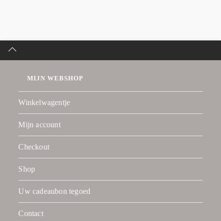
MIJN WEBSHOP
Winkelwagentje
Mijn account
Checkout
Shop
Uw cadeaubon tegoed
Contact