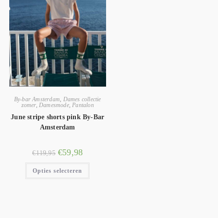
By-bar Amsterdam
,
Dames collectie
zomer
,
Damesmode
,
Pantalon
June stripe shorts pink By-Bar
Amsterdam
€
59,98
€
119,95
Opties selecteren