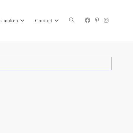
k maken
Contact