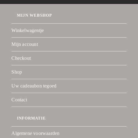
MIJN WEBSHOP
Winkelwagentje
Mijn account
Checkout
Shop
Uw cadeaubon tegoed
Contact
INFORMATIE
Algemene voorwaarden