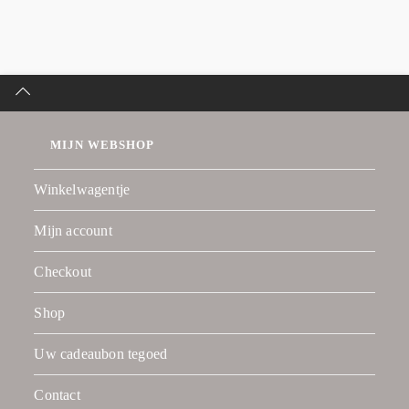
MIJN WEBSHOP
Winkelwagentje
Mijn account
Checkout
Shop
Uw cadeaubon tegoed
Contact