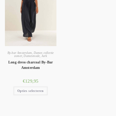
By-bar Amsterdam
,
Dames collectie
zomer
,
Damesmode
,
Jurk
Long dress charcoal By-Bar
Amsterdam
€
129,95
Opties selecteren