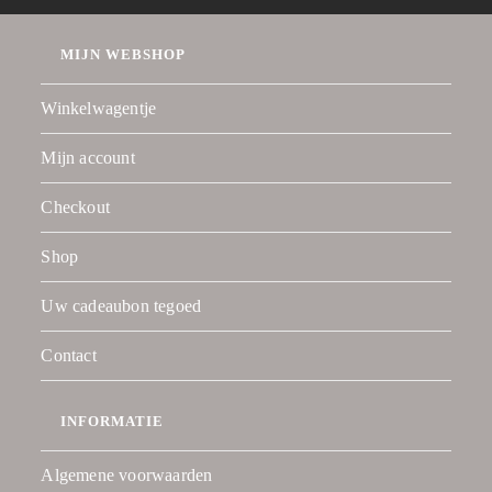
MIJN WEBSHOP
Winkelwagentje
Mijn account
Checkout
Shop
Uw cadeaubon tegoed
Contact
INFORMATIE
Algemene voorwaarden