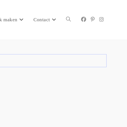
k maken
Contact