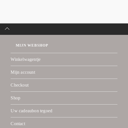
MIJN WEBSHOP
Winkelwagentje
Mijn account
Checkout
Shop
Uw cadeaubon tegoed
Contact