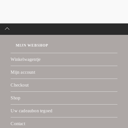
MIJN WEBSHOP
Winkelwagentje
Mijn account
Checkout
Shop
Uw cadeaubon tegoed
Contact