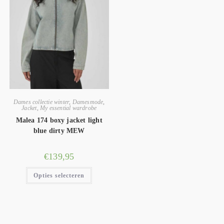
Dames collectie winter
,
Damesmode
,
Jacket
,
My essential wardrobe
Malea 174 boxy jacket light
blue dirty MEW
€
139,95
Opties selecteren