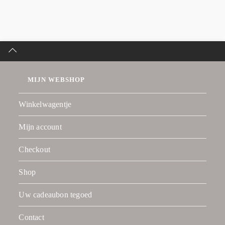
MIJN WEBSHOP
Winkelwagentje
Mijn account
Checkout
Shop
Uw cadeaubon tegoed
Contact