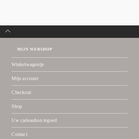
MIJN WEBSHOP
Winkelwagentje
Mijn account
Checkout
Shop
Uw cadeaubon tegoed
Contact