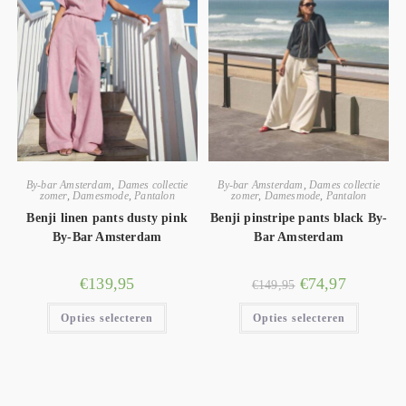
By-bar Amsterdam
,
Dames collectie
By-bar Amsterdam
,
Dames collectie
zomer
,
Damesmode
,
Pantalon
zomer
,
Damesmode
,
Pantalon
Benji linen pants dusty pink
Benji pinstripe pants black By-
By-Bar Amsterdam
Bar Amsterdam
€
139,95
€
74,97
€
149,95
Opties selecteren
Opties selecteren