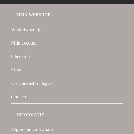
MIJN WEBSHOP
Winkelwagentje
Mijn account
Checkout
Shop
Uw cadeaubon tegoed
Contact
INFORMATIE
Algemene voorwaarden