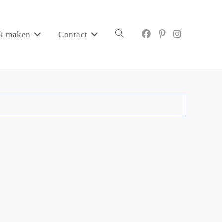
k maken
Contact