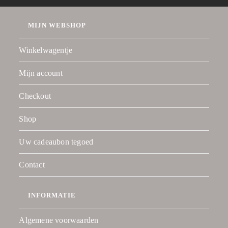
MIJN WEBSHOP
Winkelwagentje
Mijn account
Checkout
Shop
Uw cadeaubon tegoed
Contact
INFORMATIE
Algemene voorwaarden