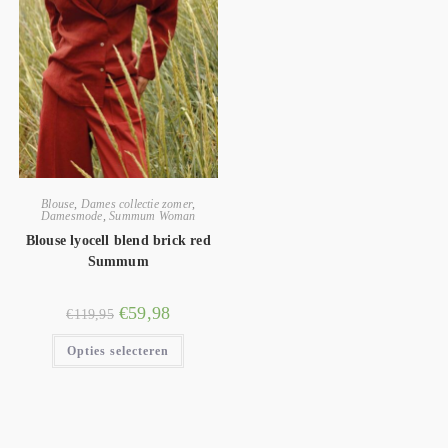
Blouse
,
Dames collectie zomer
,
Damesmode
,
Summum Woman
Blouse lyocell blend brick red
Summum
€
59,98
€
119,95
Opties selecteren