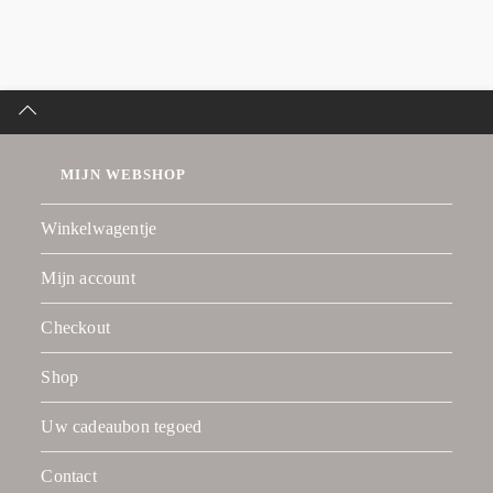
MIJN WEBSHOP
Winkelwagentje
Mijn account
Checkout
Shop
Uw cadeaubon tegoed
Contact