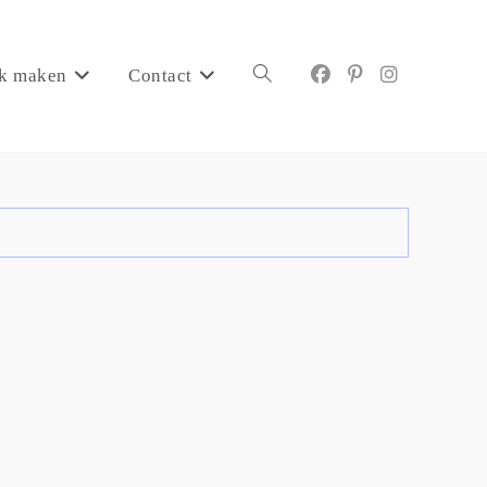
k maken
Contact