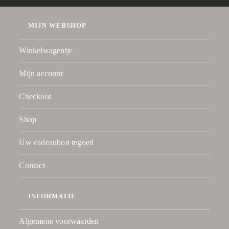
MIJN WEBSHOP
Winkelwagentje
Mijn account
Checkout
Shop
Uw cadeaubon tegoed
Contact
INFORMATIE
Algemene voorwaarden