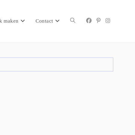
k maken
Contact