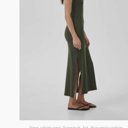
Dames collectie zomer
,
Damesmode
,
Jurk
,
My essential wardrobe