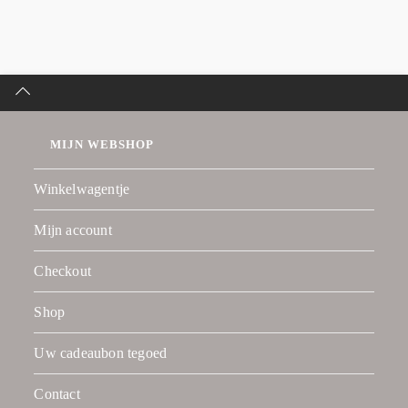
MIJN WEBSHOP
Winkelwagentje
Mijn account
Checkout
Shop
Uw cadeaubon tegoed
Contact