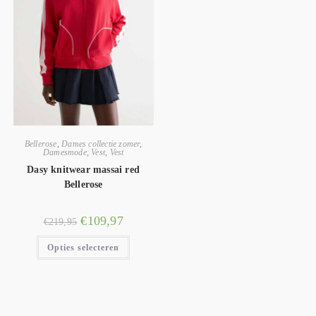
Bellerose
,
Dames collectie zomer
,
Damesmode
,
Vest
,
Vest
Dasy knitwear massai red
Bellerose
€
109,97
€
219,95
Opties selecteren