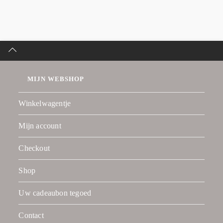
MIJN WEBSHOP
Winkelwagentje
Mijn account
Checkout
Shop
Uw cadeaubon tegoed
Contact