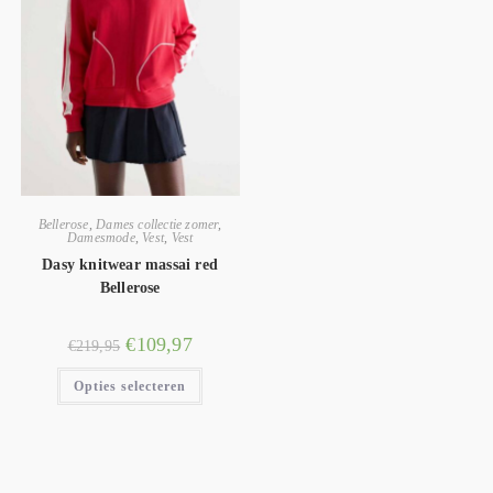
Bellerose
,
Dames collectie zomer
,
Damesmode
,
Vest
,
Vest
Dasy knitwear massai red
Bellerose
€
109,97
€
219,95
Opties selecteren