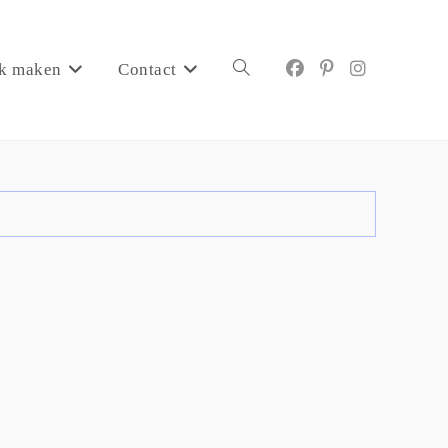
k maken
Contact