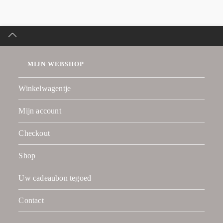
MIJN WEBSHOP
Winkelwagentje
Mijn account
Checkout
Shop
Uw cadeaubon tegoed
Contact