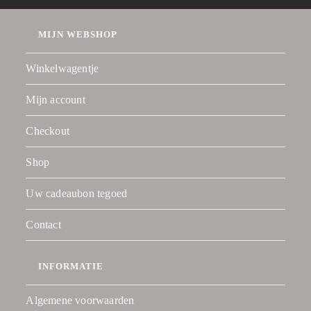
MIJN WEBSHOP
Winkelwagentje
Mijn account
Checkout
Shop
Uw cadeaubon tegoed
Contact
INFORMATIE
Algemene voorwaarden