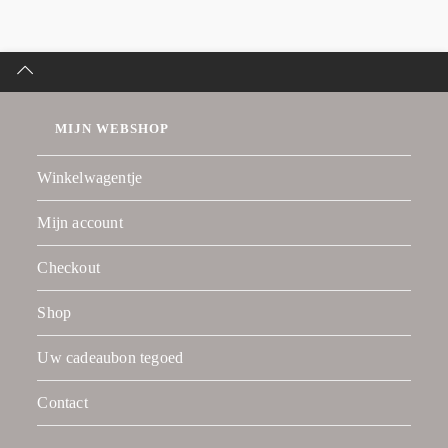
MIJN WEBSHOP
Winkelwagentje
Mijn account
Checkout
Shop
Uw cadeaubon tegoed
Contact