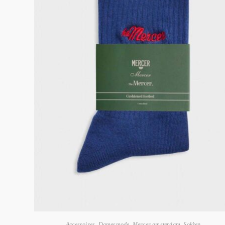
Accessoires
,
Damesmode
,
Mercer amsterdam
,
Sokken