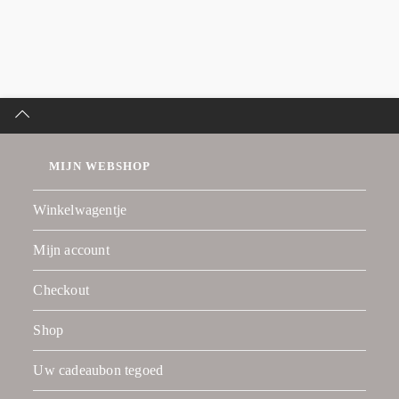
MIJN WEBSHOP
Winkelwagentje
Mijn account
Checkout
Shop
Uw cadeaubon tegoed