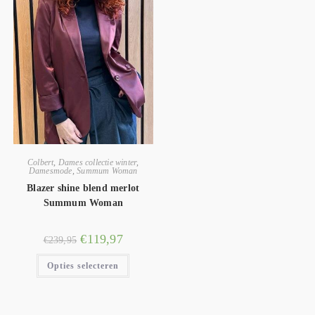
Colbert
,
Dames collectie winter
,
Damesmode
,
Summum Woman
Blazer shine blend merlot
Summum Woman
€
119,97
€
239,95
Opties selecteren