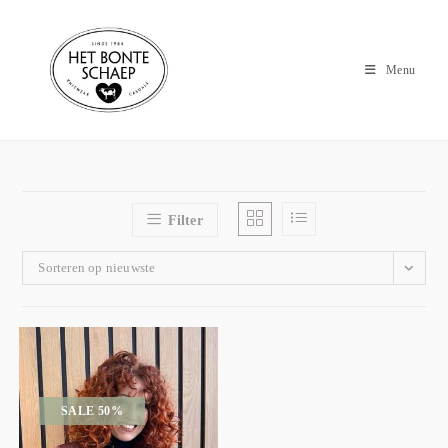
Menu
Filter
Sorteren op nieuwste
SALE 50%