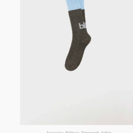
Accessoires
,
Bellerose
,
Damesmode
,
Sokken