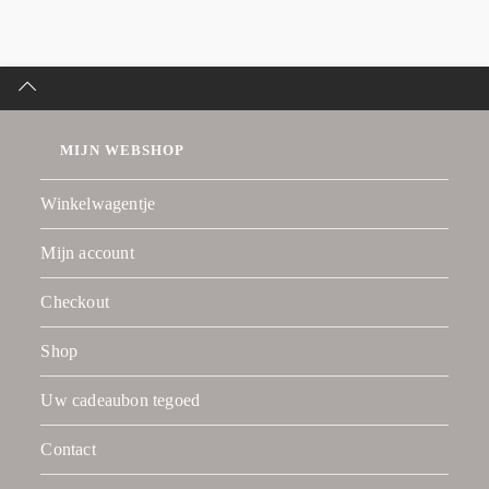
MIJN WEBSHOP
Winkelwagentje
Mijn account
Checkout
Shop
Uw cadeaubon tegoed
Contact