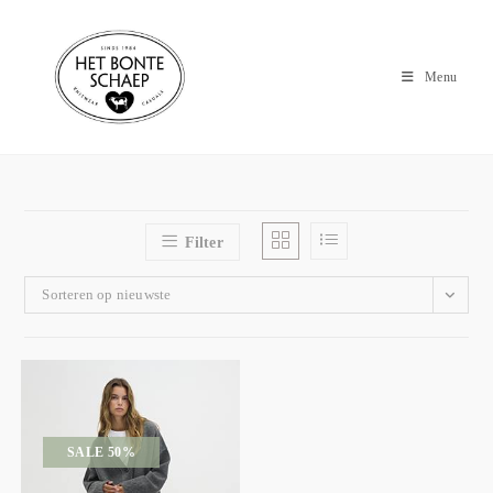
Menu
Filter
Sorteren op nieuwste
SALE 50%