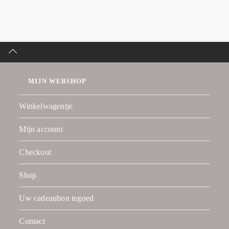
MIJN WEBSHOP
Winkelwagentje
Mijn account
Checkout
Shop
Uw cadeaubon tegoed
Contact