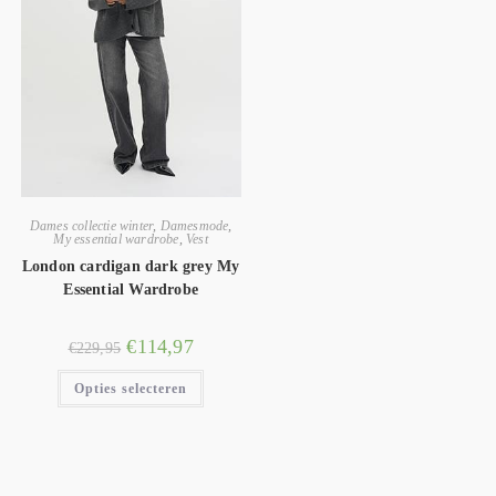
Dames collectie winter
,
Damesmode
,
My essential wardrobe
,
Vest
London cardigan dark grey My
Essential Wardrobe
€
114,97
€
229,95
Opties selecteren